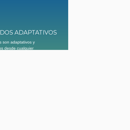
DOS ADAPTATIVOS
 son adaptativos y
s desde cualquier
vil con acceso a