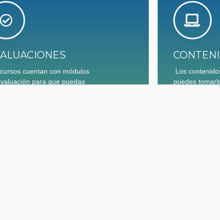
ALUACIONES
CONTENI
 cursos cuentan con módulos
Los contenidos
evaluación para que puedas
puedes tomarlo
ar un reconocimiento
dispositivo mo
internet