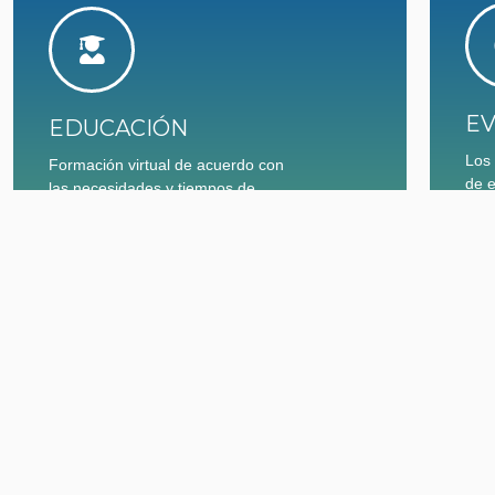
EV
EDUCACIÓN
Los
Formación virtual de acuerdo con
de 
las necesidades y tiempos de
logr
formación