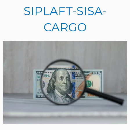
Ir
SIPLAFT-SISA-
al
contenido
CARGO