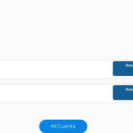
Actu
Actu
Mi Cuenta