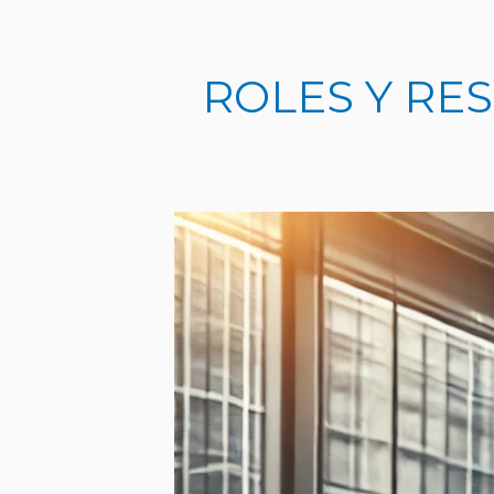
Ir
al
contenido
ROLES Y RE