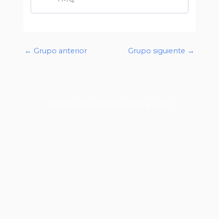
0% COMPLETADO
0/0 pasos
←
Grupo anterior
Grupo siguiente
→
DERECHOS RESERVADOS © 2026